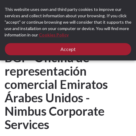
This website uses own and third party cookies to improve our
services and collect information about your browsing. If you click
"accept" or continue browsing we will consider that it supports the
use and installation on your computer or device. You will find more
Home
All news
Nuevos Socios
information in our
Cookies Policy
BGI - Oficina de representación comercial Emiratos Árabes Unidos - Nimbus
Corporate Services
Accept
BGI - Oficina de
representación
comercial Emiratos
Árabes Unidos -
Nimbus Corporate
Services