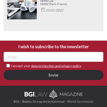
NMW Law
NMW | Paris-Francia
21/01/2022
I wish to subscribe to the newsletter
I accept your
data protection and privacy policy
Enviar
BGI - Balms Group International
- World Secretariat